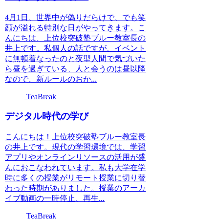
4月1日、世界中が偽りだらけで、でも笑
顔が溢れる特別な日がやってきます。こ
んにちは、上位校突破塾ブルー教室長の
井上です。私個人の話ですが、イベント
に無頓着なったのと夜型人間で気づいた
ら昼を過ぎている、人と会うのは昼以降
なので、新ルールのおか...
TeaBreak
デジタル時代の学び
こんにちは！上位校突破塾ブルー教室長
の井上です。現代の学習環境では、学習
アプリやオンラインリソースの活用が盛
んにおこなわれています。私も大学在学
時に多くの授業がリモート授業に切り替
わった時期がありました。授業のアーカ
イブ動画の一時停止、再生...
TeaBreak