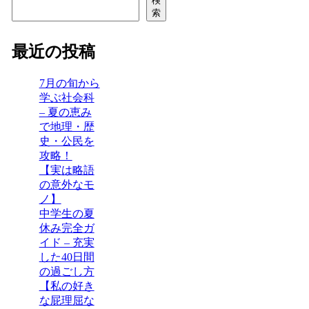
検
索
最近の投稿
7月の旬から
学ぶ社会科
– 夏の恵み
で地理・歴
史・公民を
攻略！
【実は略語
の意外なモ
ノ】
中学生の夏
休み完全ガ
イド – 充実
した40日間
の過ごし方
【私の好き
な屁理屈な