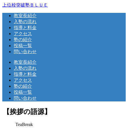
上位校突破塾ＢＬＵＥ
教室長紹介
入塾の流れ
指導と料金
アクセス
塾の紹介
投稿一覧
問い合わせ
教室長紹介
入塾の流れ
指導と料金
アクセス
塾の紹介
投稿一覧
問い合わせ
【挨拶の語源】
TeaBreak