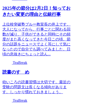
2025年の節分は2月2日！知ってお
きたい変更の理由と伝統行事
上位校突破塾ブルー教室長の井上です。
大人になってから、行事ごとに関わる回
数が減り、子供ができると同時にその頻
度がまた高くなってきた今日この頃。節
分の話題をニュースでよく耳にして気に
なったので自分でも調べてみました。日
頃の息抜きにちょっと読ん...
TeaBreak
読書のすゝめ
幼いころの読書習慣は大切です。最近の
受験の問題文は長くなる傾向がありま
す。しっかり慣れておきましょう。
TeaBreak