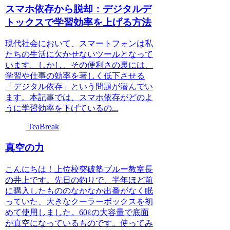
スマホ依存から脱却：デジタルデ
トックスで学習効率を上げる方法
現代社会において、スマートフォンは私
たちの生活に欠かせないツールとなって
います。しかし、その便利さの裏には、
学習や仕事の効率を著しく低下させる
「デジタル依存」という問題が潜んでい
ます。本記事では、スマホ依存がどのよ
うに学習効率を下げているの...
TeaBreak
真空の力
こんにちは！上位校突破塾ブルー教室長
の井上です。先日の釣りで、半年ほど前
に購入したもののなかなか出番がなく眠
っていた、大きなクーラーボックスを初
めて使用しました。60ℓの大容量で底面
が真空になっているものです。使ってみ