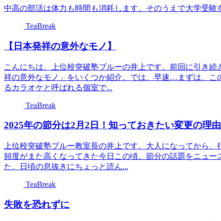
中高の部活は体力も時間も消耗します。そのうえで大学受験
TeaBreak
【日本発祥の意外なモノ】
こんにちは、上位校突破塾ブルーの井上です。前回に引き続
祥の意外なモノ」をいくつか紹介。では、早速…まずは、こ
るカラオケと呼ばれる個室で...
TeaBreak
2025年の節分は2月2日！知っておきたい変更の理
上位校突破塾ブルー教室長の井上です。大人になってから、
頻度がまた高くなってきた今日この頃。節分の話題をニュー
た。日頃の息抜きにちょっと読ん...
TeaBreak
失敗を恐れずに