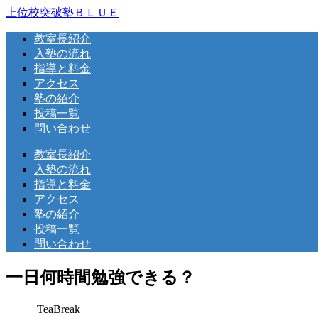
上位校突破塾ＢＬＵＥ
教室長紹介
入塾の流れ
指導と料金
アクセス
塾の紹介
投稿一覧
問い合わせ
教室長紹介
入塾の流れ
指導と料金
アクセス
塾の紹介
投稿一覧
問い合わせ
一日何時間勉強できる？
TeaBreak