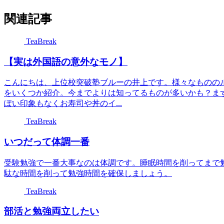
関連記事
TeaBreak
【実は外国語の意外なモノ】
こんにちは、上位校突破塾ブルーの井上です。様々なものの
をいくつか紹介。今までよりは知ってるものが多いかも？ま
ぽい印象もなくお寿司や丼のイ...
TeaBreak
いつだって体調一番
受験勉強で一番大事なのは体調です。睡眠時間を削ってまで
駄な時間を削って勉強時間を確保しましょう。
TeaBreak
部活と勉強両立したい